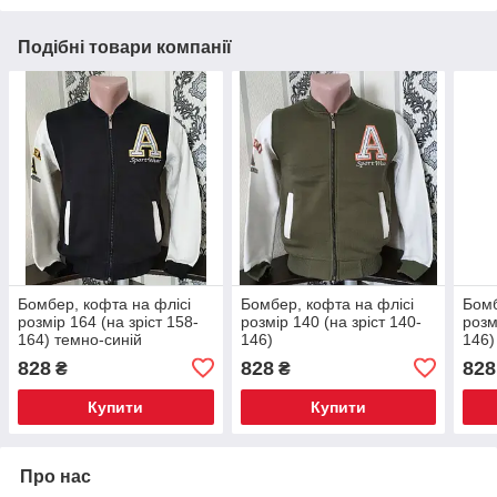
Подібні товари компанії
Бомбер, кофта на флісі
Бомбер, кофта на флісі
Бомб
розмір 164 (на зріст 158-
розмір 140 (на зріст 140-
розм
164) темно-синій
146)
146)
828
828
828
₴
₴
Купити
Купити
Про нас