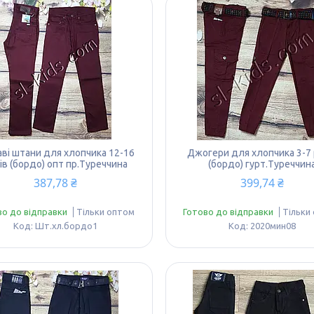
аві штани для хлопчика 12-16
Джогери для хлопчика 3-7 
ів (бордо) опт пр.Туреччина
(бордо) гурт.Туреччин
387,78 ₴
399,74 ₴
во до відправки
Тільки оптом
Готово до відправки
Тільки
Шт.хл.бордо1
2020мин08