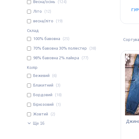
Весна/осінь
124
ГУР
Літо
12
весна/літо
19
Склад
100% бавовна
25
70% бавовна 30% поліестер
38
98% бавовна 2% лайкра
77
Колір
Бежевий
6
Блакитний
3
Бордовий
18
Бірюзовий
1
Жовтий
2
Джинс
Ще 16