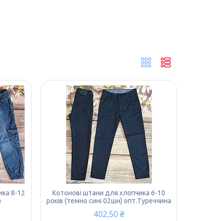
ка 8-12
Котонові штани для хлопчика 6-10
а
років (темно сині 02шн) опт.Туреччина
402,50 ₴