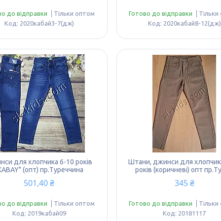
во до відправки
Тільки оптом
Готово до відправки
Тільки
2020кабай3-7(дж)
2020кабай8-12(дж)
нси для хлопчика 6-10 років
Штани, джинси для хлопчик
KABAY" (опт) пр.Туреччина
років (коричневі) опт пр.Т
501,40 ₴
345 ₴
во до відправки
Тільки оптом
Готово до відправки
Тільки
2019кабай09
20181117