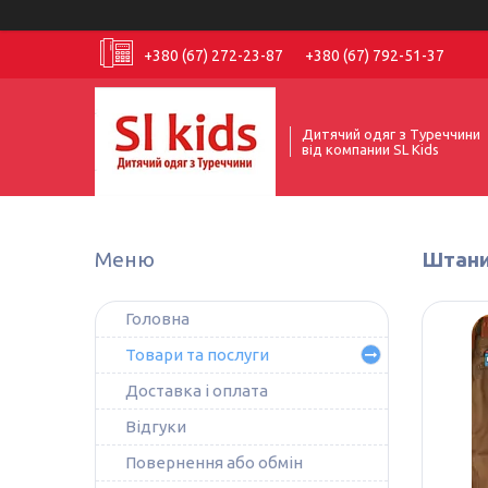
+380 (67) 272-23-87
+380 (67) 792-51-37
Дитячий одяг з Туреччини
від компании SL Kids
Штани
Головна
Товари та послуги
Доставка і оплата
Відгуки
Повернення або обмін