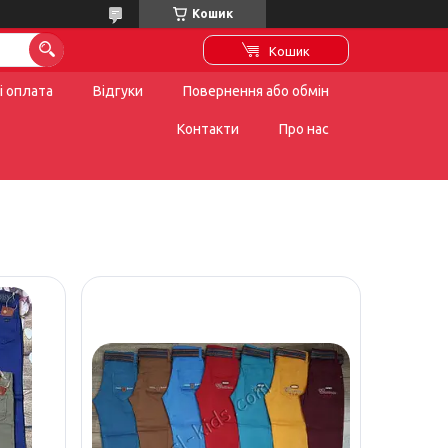
Кошик
Кошик
і оплата
Відгуки
Повернення або обмін
Контакти
Про нас