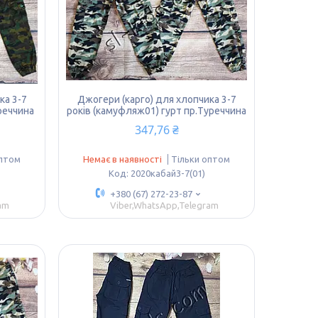
ка 3-7
Джогери (карго) для хлопчика 3-7
реччина
років (камуфляж01) гурт пр.Туреччина
347,76 ₴
оптом
Немає в наявності
Тільки оптом
2020кабай3-7(01)
+380 (67) 272-23-87
am
Viber,WhatsApp,Telegram