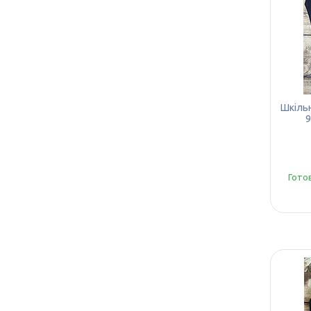
Шкільн
9
Гото