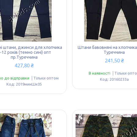
і штани, джинси для хлопчика
Штани бавовняні на хлопчика 
-12 років (темно сині) опт
Туреччина
пр.Туреччина
241,50 ₴
427,80 ₴
В наявності
Тільки опт
во до відправки
Тільки оптом
20160233а
2019минШк05