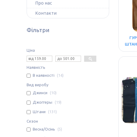
Про нас
Контакти
Фільтри
ГУР
ШТАН
Ціна
Наявність
В наявності
14
Вид виробу
Джинси
10
Джоггеры
19
Штани
131
Сезон
Весна/Осінь
5