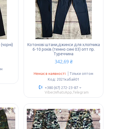
(чорні)
Котонові штани,джинси для хлопчика
6-10 років (темно сині 03) опт пр.
Туреччина
342,69 ₴
ом
Немає в наявності
Тільки оптом
2021кабай01
+380 (67) 272-23-87
Viber,WhatsApp,Telegram