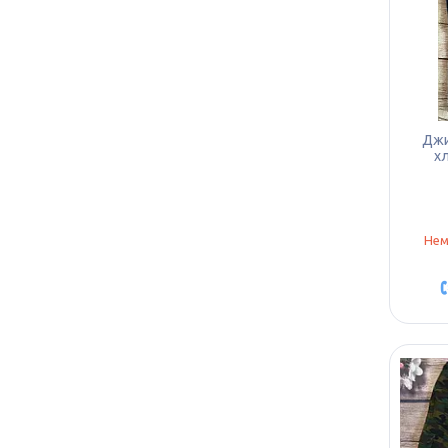
Джи
хл
Нем