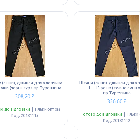
 (скіни), джинси для хлопчика
Штани (скіни), джинси для х
років (чорні) гурт пр.Туреччина
11-15 років (темно сині) 
пр.Туреччина
308,20 ₴
326,60 ₴
во до відправки
Тільки оптом
Готово до відправки
Тільки
20181115
20181112