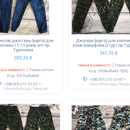
нсові джоггеры (карго) для
Джогери (карго) для хлопчи
опчика 11-15 років опт пр.
років (камуфляж2) гурт пр.Ту
Туреччина
347,76 ₴
389,30 ₴
Немає в наявності
Тільки 
ає в наявності
Тільки оптом
2020кабай3-7(02)
2021кабай04
+380 (67) 272-23-87
+380 (67) 272-23-87
Viber,WhatsApp,Telegr
Viber,WhatsApp,Telegram