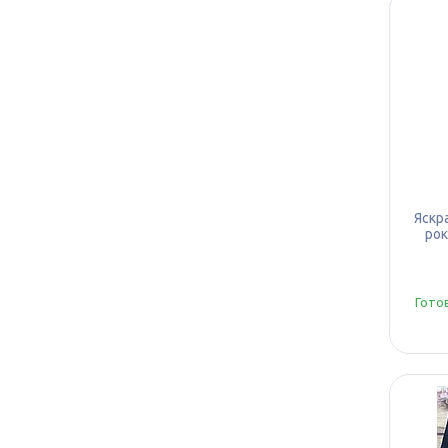
Яскр
рок
Гото