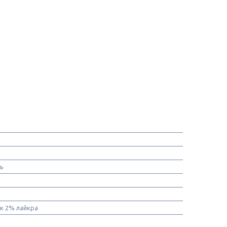
нь
к 2% лайкра