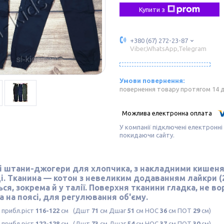
Купити з
+380 (67) 272-23-87
Viber,WhatsApp,Telegram
повернення товару протягом 14 
У компанії підключені електронні
покидаючи сайту.
і штани-джогери для хлопчика, з накладними кишеням
і.
Тканина — котон
з невеликим додаванням лайкри (2
ся, зокрема й у талії. Поверхня тканини гладка, не во
а на поясі, для регулювання об'єму.
 прибл.ріст
116-122
см (Дшт
71
см Дшаг
51
см НОС
36
см ПОТ
29
см)
 прибл.ріст
122-128
см (Дшт
73
см Дшаг
54
см НОС
37
см ПОТ
30
см)