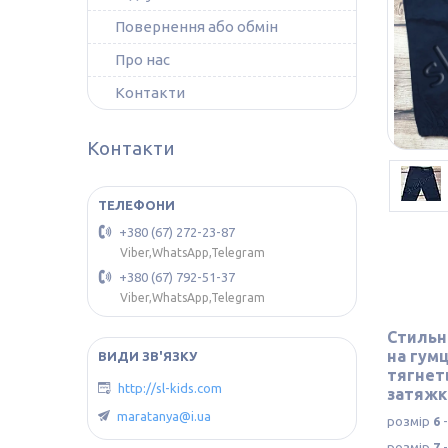
Повернення або обмін
Про нас
Контакти
Контакти
+380 (67) 272-23-87
Viber,WhatsApp,Telegram
+380 (67) 792-51-37
Viber,WhatsApp,Telegram
Стильн
на гумц
тягнеть
http://sl-kids.com
затяжк
maratanya@i.ua
розмір
6
-
розмір
7
-