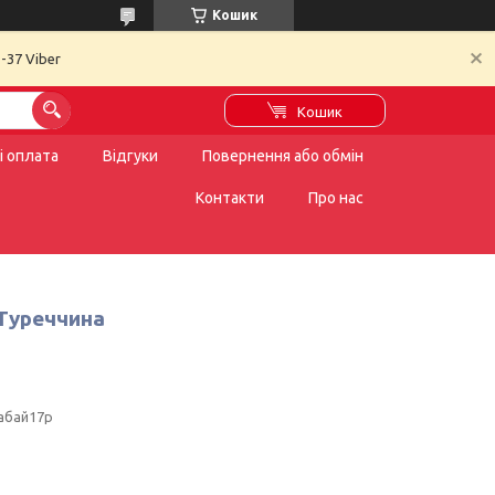
Кошик
-37 Viber
Кошик
і оплата
Відгуки
Повернення або обмін
Контакти
Про нас
.Туреччина
абай17р