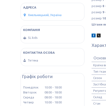
розмір
8
-
розмір
9
-
Хмельницький, Україна
розмір
10
Штани як
SL kids
Харак
Основн
Тетяна
Країна 
Тип тка
Графік роботи
Сезон
Застібка
Понеділок
10:00
18:00
Регулято
Вівторок
08:00
18:00
Склад
Середа
08:00
18:00
Четвер
10:00
18:00
Стан