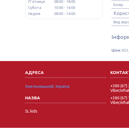
Пʼятниця
08:00
18:00
Колір
Субота
10:00
14:00
Корис
Неділя
08:00
14:00
Вид вир
Інформ
Ціна:
623,
+380 (67)
Хмельницький, Україна
Viber,Wha
+380 (67)
Viber,Wha
SL kids