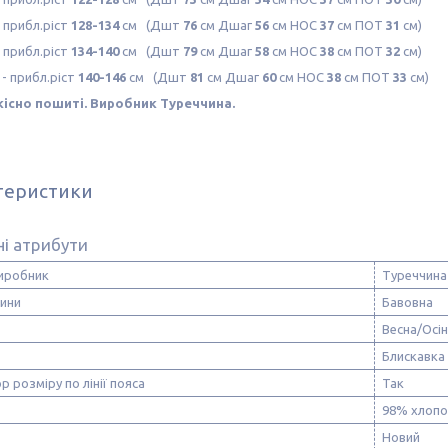
 прибл.ріст
128-134
см (Дшт
76
см Дшаг
56
см НОС
37
см ПОТ
31
см)
 прибл.ріст
134-140
см (Дшт
79
см Дшаг
58
см НОС
38
см ПОТ
32
см)
- прибл.ріст
140-146
см (Дшт
81
см Дшаг
60
см НОС
38
см ПОТ
33
см)
існо пошиті. Виробник Туреччина.
теристики
і атрибути
виробник
Туреччина
нини
Бавовна
Весна/Осі
Блискавка
р розміру по лінії пояса
Так
98% хлопо
Новий