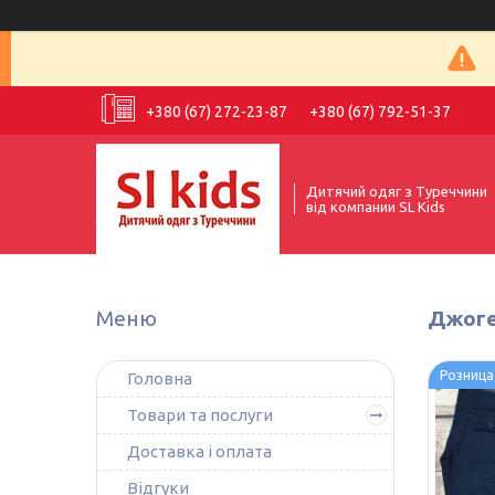
+380 (67) 272-23-87
+380 (67) 792-51-37
Дитячий одяг з Туреччини
від компании SL Kids
Джогер
Розница
Головна
Товари та послуги
Доставка і оплата
Відгуки