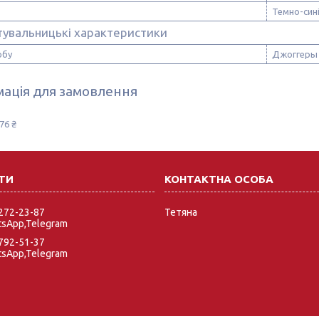
Темно-син
тувальницькі характеристики
обу
Джоггеры
ація для замовлення
76 ₴
 272-23-87
Тетяна
tsApp,Telegram
 792-51-37
tsApp,Telegram