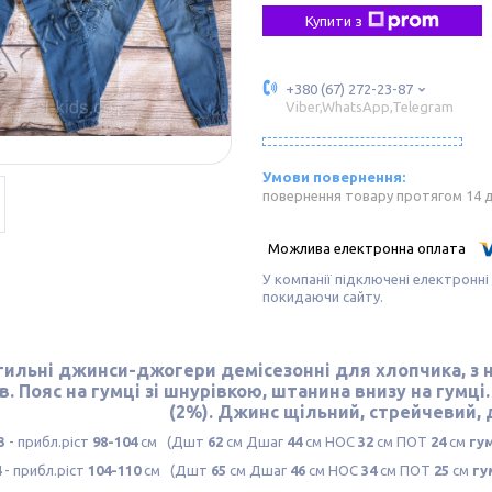
Купити з
+380 (67) 272-23-87
Viber,WhatsApp,Telegram
повернення товару протягом 14 
У компанії підключені електронні
покидаючи сайту.
тильні джинси-джогери демісезонні для хлопчика, з 
в. Пояс на гумці зі шнурівкою, штанина внизу на гумці
(2%). Джинс щільний, стрейчевий,
3
- прибл.ріст
98-104
см (Дшт
62
см Дшаг
44
см НОС
32
см ПОТ
24
см
гу
4
- прибл.ріст
104-110
см (Дшт
65
см Дшаг
46
см НОС
34
см ПОТ
25
см
гу