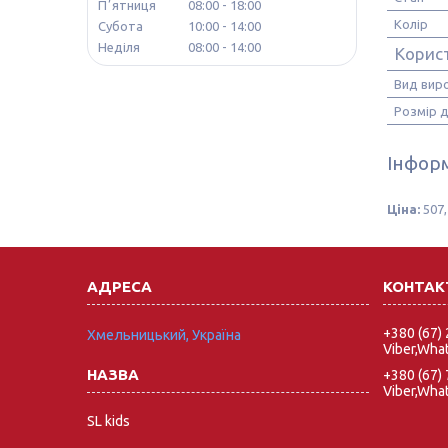
Пʼятниця
08:00
18:00
Колір
Субота
10:00
14:00
Неділя
08:00
14:00
Корис
Вид вир
Розмір 
Інформ
Ціна:
507,
+380 (67)
Хмельницький, Україна
Viber,Wha
+380 (67)
Viber,Wha
SL kids