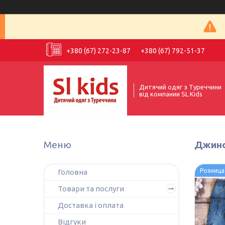
+380 (67) 272-23-87
+380 (67) 792-51-37
Дитячий одяг з Туреччини
від компании SL Kids
Джинсо
Розница
Головна
Товари та послуги
Доставка і оплата
Відгуки