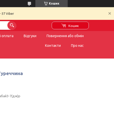
Кошик
-37 Viber
Кошик
і оплата
Відгуки
Повернення або обмін
Контакти
Про нас
Туреччина
абай3-7(дж)р