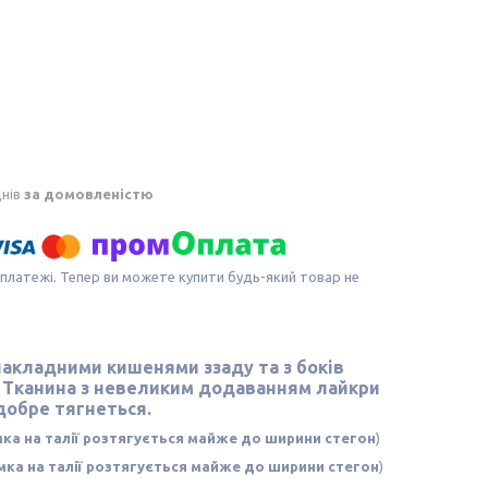
днів
за домовленістю
 платежі. Тепер ви можете купити будь-який товар не
накладними кишенями ззаду та з боків
.
Тканина
з невеликим додаванням лайкри
 добре тягнеться.
мка на талії розтягується майже до ширини стегон
)
мка на талії розтягується майже до ширини стегон
)