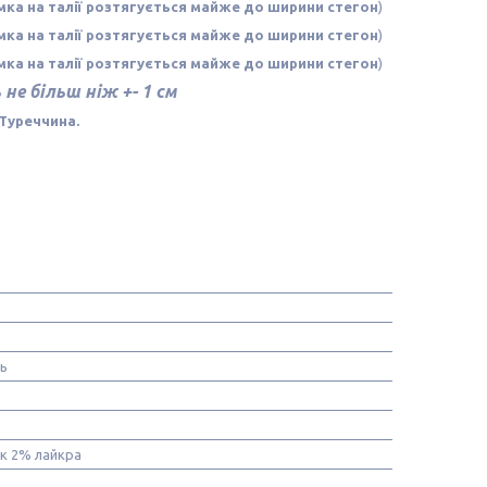
мка на талії розтягується майже до ширини стегон
)
мка на талії розтягується майже до ширини стегон
)
мка на талії розтягується майже до ширини стегон
)
не більш ніж +- 1 см
Туреччина.
нь
к 2% лайкра