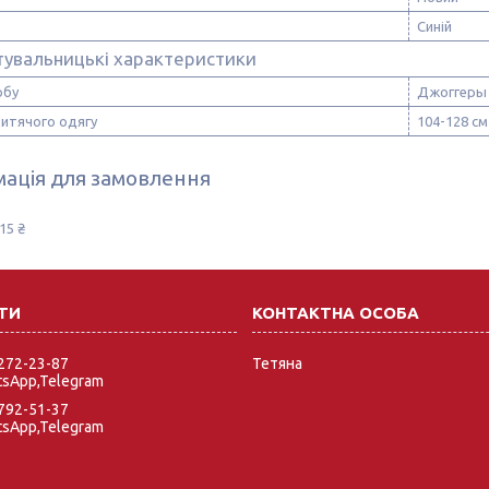
Синій
тувальницькі характеристики
обу
Джоггеры
дитячого одягу
104-128 см
ація для замовлення
15 ₴
 272-23-87
Тетяна
tsApp,Telegram
 792-51-37
tsApp,Telegram