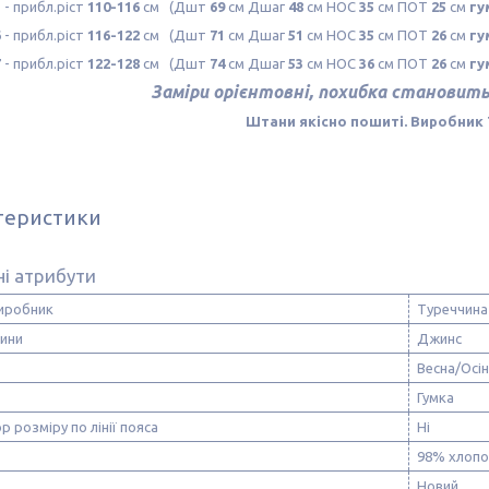
5
- прибл.ріст
110-116
см (Дшт
69
см Дшаг
48
см НОС
35
см ПОТ
25
см
гу
6
- прибл.ріст
116-122
см (Дшт
71
см Дшаг
51
см НОС
35
см ПОТ
26
см
гу
7
- прибл.ріст
122-128
см (Дшт
74
см Дшаг
53
см НОС
36
см ПОТ
26
см
гу
Заміри орієнтовні, похибка становить 
Штани якісно пошиті. Виробник 
теристики
і атрибути
виробник
Туреччина
нини
Джинс
Весна/Осі
Гумка
р розміру по лінії пояса
Ні
98% хлопо
Новий