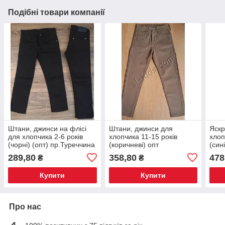
Подібні товари компанії
Штани, джинси на флісі
Штани, джинси для
Яскр
для хлопчика 2-6 років
хлопчика 11-15 років
хлоп
(чорні) (опт) пр.Туреччина
(коричневі) опт
(син
пр.Туреччина
289,80
358,80
478
₴
₴
Купити
Купити
Про нас