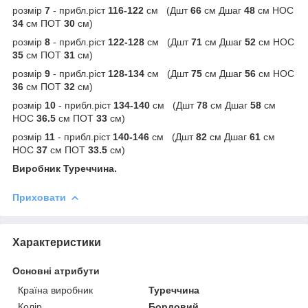
розмір
7
- прибл.ріст
116-122
см (Дшт
66
см Дшаг
48
см НОС
34
см ПОТ
30
см)
розмір
8
- прибл.ріст
122-128
см (Дшт
71
см Дшаг
52
см НОС
35
см ПОТ
31
см)
розмір
9
- прибл.ріст
128-134
см (Дшт
75
см Дшаг
56
см НОС
36
см ПОТ
32
см)
розмір
10
- прибл.ріст
134-140
см (Дшт
78
см Дшаг
58
см
НОС
36.5
см ПОТ
33
см)
розмір
11
- прибл.ріст
140-146
см (Дшт
82
см Дшаг
61
см
НОС
37
см ПОТ
33.5
см)
Виробник Туреччина.
Приховати
Характеристики
Основні атрибути
Країна виробник
Туреччина
Колір
Бордовий