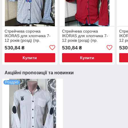
Стрейчева сорочка
Стрейчева сорочка
Стре
IKORAS для хлопчика 7-
IKORAS для хлопчика 7-
IKOR
12 років (розд) (пр.
12 років (розд) (пр.
12 р
Туреччина)
Туреччина)
Туре
530,84
530,84
530
₴
₴
Купити
Купити
Акційні пропозиції та новинки
Роздріб