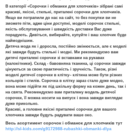
В категорії «Сорочки і обманки для хлопчиків» зібрані самі
красиві, якісні, стильні, приталені сорочки для хлопчиків.
Якщо ви потрапили до нас на сайт, то без покупки ви не
зможете піти, адже ціни доступні, моделі сорочок стильні,
якість обслуговування і швидкість доставки Вас дуже
порадують.
Дивіться, вибирайте, купуйте і ваш хлопчик буде
наймоднішим.
Дитяча мода як і доросла, постійно змінюється, але є моделі
які завжди будуть стильні і модні. Ми рекомендуємо вам
дитячі приталені сорочки зі вставками на рукавах
(налокітники). Склад - бавовняна тканина, ці сорочки завжди
цінуються за свою практичність і зручність.
Також, різні
моделі дитячої сорочки в клітку– клітина може бути різних
кольорів і стилів. Сорочка в клітку зараз стало дуже модно,
вона може підійти як під шкільну форму на кожен день, так і
на свята. Рекомендуємо вам приталену модель дитячої
сорочки, її можна носити на випуск і вона завжди виглядає
дуже прикольно.
Красиві, а головне якісні приталені сорочки для вашого
хлопчика завжди будуть радувати ваше око.
Весь асортимент сорочок і обманок для хлопчиків тут
http://sl-kids.com/g9172988-rubashki-obmanki-dlya