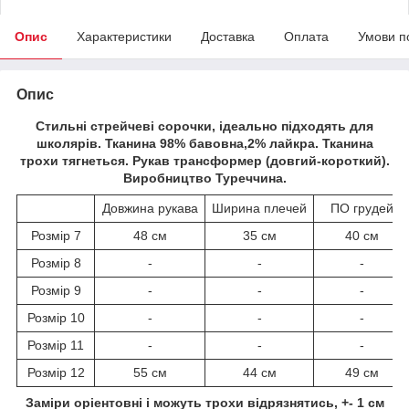
Опис
Характеристики
Доставка
Оплата
Умови п
Опис
Стильні стрейчеві сорочки, ідеально підходять для
школярів. Тканина 98% бавовна,2% лайкра. Тканина
трохи тягнеться. Рукав трансформер (довгий-короткий).
Виробництво Туреччина.
Довжина рукава
Ширина плечей
ПО грудей
Розмір 7
48 см
35 см
40 см
Розмір 8
-
-
-
Розмір 9
-
-
-
Розмір 10
-
-
-
Розмір 11
-
-
-
Розмір 12
55 см
44 см
49 см
Заміри оріентовні і можуть трохи відрязнятись, +- 1 см