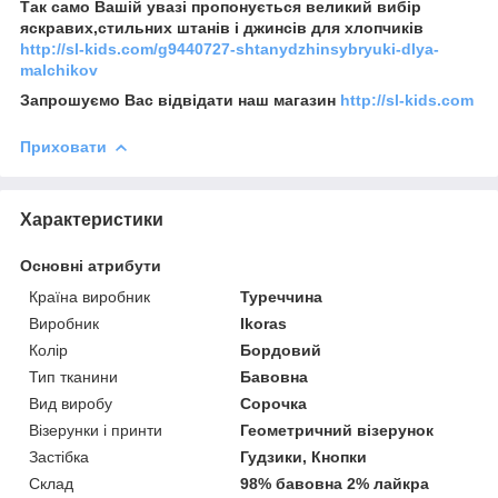
Так само Вашій увазі пропонується великий вибір
яскравих,стильних штанів і джинсів для хлопчиків
http://sl-kids.com/g9440727-shtanydzhinsybryuki-dlya-
malchikov
Запрошуємо Вас відвідати наш магазин
http://sl-kids.com
Приховати
Характеристики
Основні атрибути
Країна виробник
Туреччина
Виробник
Ikoras
Колір
Бордовий
Тип тканини
Бавовна
Вид виробу
Сорочка
Візерунки і принти
Геометричний візерунок
Застібка
Гудзики, Кнопки
Склад
98% бавовна 2% лайкра