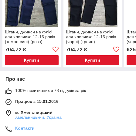
Штани, джинси на флісі
Штани, джинси на флісі
Штан
для хлопчика 12-16 років
для хлопчика 12-16 років
для 
(темно сині) (розн)
(чорні) (троян)
(чорн
пр.Туреччина
пр.Туреччина
Туре
704,72
704,72
625
₴
₴
Купити
Купити
Про нас
100% позитивних з 78 відгуків за рік
Працює з 15.01.2016
м. Хмельницький
Хмельницький, Україна
Контакти