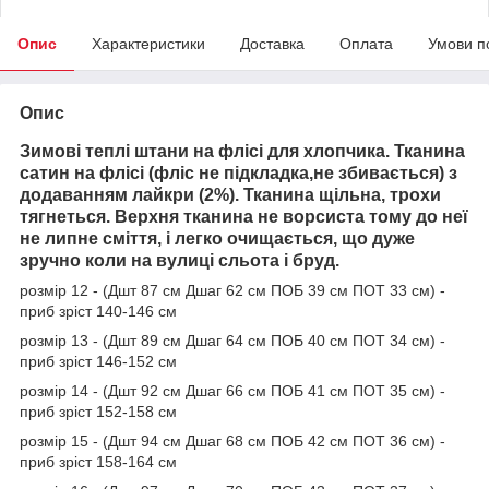
Опис
Характеристики
Доставка
Оплата
Умови п
Опис
Зимові теплі штани на флісі для хлопчика. Тканина
сатин на флісі (фліс не підкладка,не збивається
) з
додаванням лайкри (2%). Тканина щільна, трохи
тягнеться. Верхня тканина не ворсиста тому до неї
не липне сміття, і легко очищається, що дуже
зручно коли на вулиці сльота і бруд.
розмір 12 - (Дшт 87 см Дшаг 62 см ПОБ 39 см ПОТ 33 см) -
приб зріст 140-146 см
розмір 13 - (Дшт 89 см Дшаг 64 см ПОБ 40 см ПОТ 34 см) -
приб зріст 146-152 см
розмір 14 - (Дшт 92 см Дшаг 66 см ПОБ 41 см ПОТ 35 см) -
приб зріст 152-158 см
розмір 15 - (Дшт 94 см Дшаг 68 см ПОБ 42 см ПОТ 36 см) -
приб зріст 158-164 см