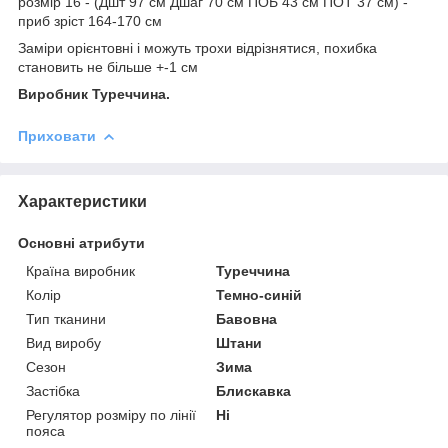
розмір 16 - (Дшт 97 см Дшаг 70 см ПОБ 43 см ПОТ 37 см) -
приб зріст 164-170 см
Заміри орієнтовні і можуть трохи відрізнятися, похибка
становить не більше +-1 см
Виробник Туреччина.
Приховати
Характеристики
Основні атрибути
Країна виробник
Туреччина
Колір
Темно-синій
Тип тканини
Бавовна
Вид виробу
Штани
Сезон
Зима
Застібка
Блискавка
Регулятор розміру по лінії
Ні
пояса