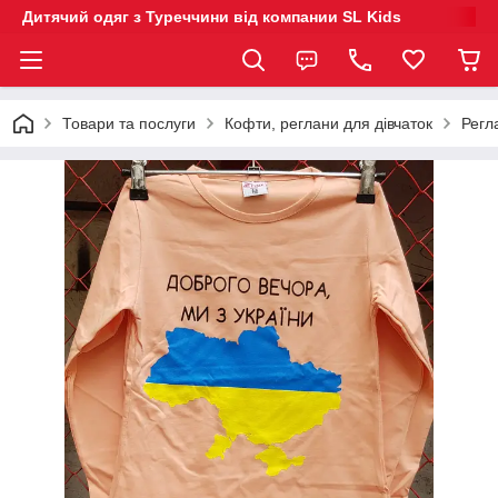
Дитячий одяг з Туреччини від компании SL Kids
Товари та послуги
Кофти, реглани для дівчаток
Регл