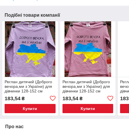
Подібні товари компанії
Реглан дитячий (Доброго
Реглан дитячий (Доброго
Регл
вечора,ми з України) для
вечора,ми з України) для
вечо
дівчинки 128-152 см
дівчинки 128-152 см
дівч
183,54
183,54
183
₴
₴
Купити
Купити
Про нас