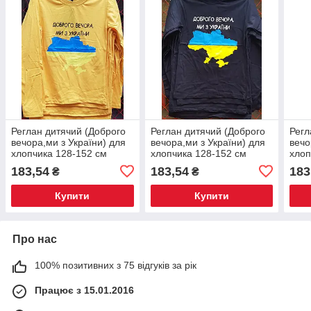
Реглан дитячий (Доброго
Реглан дитячий (Доброго
Регл
вечора,ми з України) для
вечора,ми з України) для
вечо
хлопчика 128-152 см
хлопчика 128-152 см
хлоп
183,54
183,54
183
₴
₴
Купити
Купити
Про нас
100% позитивних з 75 відгуків за рік
Працює з 15.01.2016