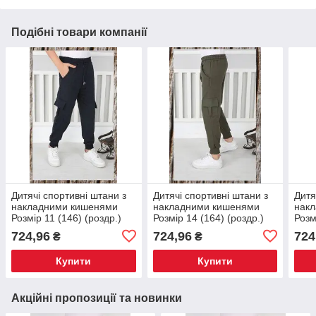
Подібні товари компанії
Дитячі спортивні штани з
Дитячі спортивні штани з
Дитя
накладними кишенями
накладними кишенями
нак
Розмір 11 (146) (роздр.)
Розмір 14 (164) (роздр.)
Розм
724,96
724,96
724
₴
₴
Купити
Купити
Акційні пропозиції та новинки