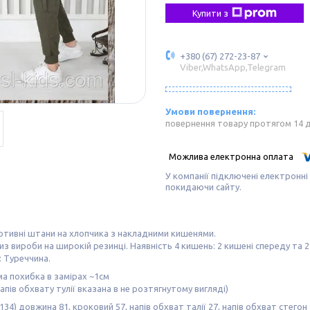
Купити з
+380 (67) 272-23-87
Viber,WhatsApp,Telegram
повернення товару протягом 14 
У компанії підключені електронні
покидаючи сайту.
ортивні штани на хлопчика з накладними кишенями.
низ вироби на широкій резинці. Наявність 4 кишень: 2 кишені спереду та 2
 Туреччина.
а похибка в замірах ~1см
апів обхвату тулії вказана в не розтягнутому вигляді)
(134) довжина 81, кроковий 57, напів обхват талії 27, напів обхват стегон