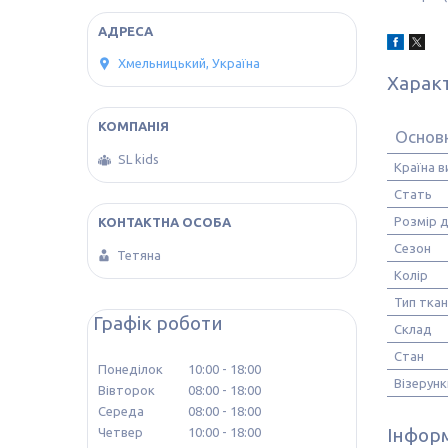
Хмельницький, Україна
Харак
Основн
SL kids
Країна 
Стать
Розмір д
Сезон
Тетяна
Колір
Тип тка
Графік роботи
Склад
Стан
Понеділок
10:00
18:00
Візерунк
Вівторок
08:00
18:00
Середа
08:00
18:00
Інформ
Четвер
10:00
18:00