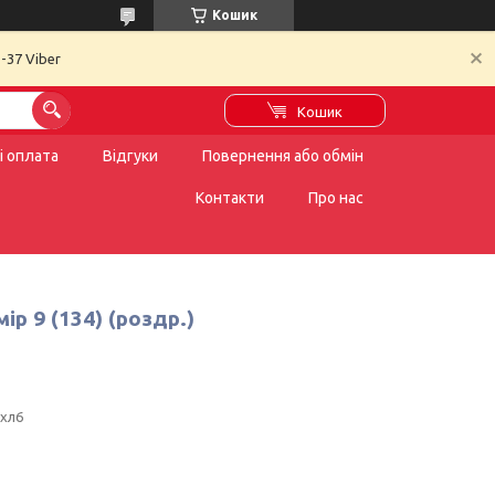
Кошик
-37 Viber
Кошик
і оплата
Відгуки
Повернення або обмін
Контакти
Про нас
р 9 (134) (роздр.)
.хл6