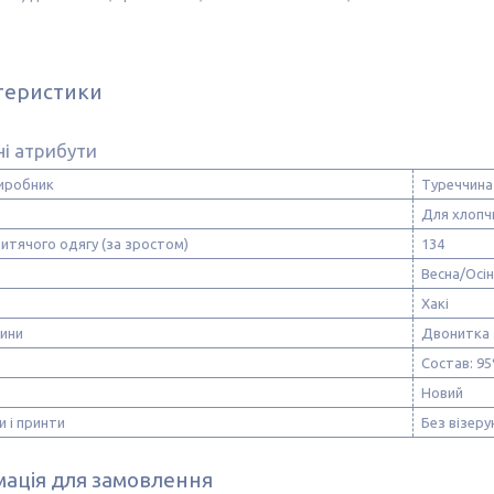
теристики
і атрибути
виробник
Туреччина
Для хлопч
итячого одягу (за зростом)
134
Весна/Осі
Хакі
нини
Двонитка
Состав: 95
Новий
и і принти
Без візерун
ація для замовлення