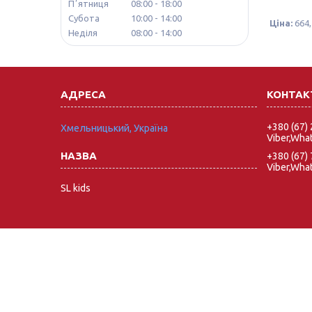
Пʼятниця
08:00
18:00
Субота
10:00
14:00
Ціна:
664,
Неділя
08:00
14:00
+380 (67)
Хмельницький, Україна
Viber,Wha
+380 (67)
Viber,Wha
SL kids