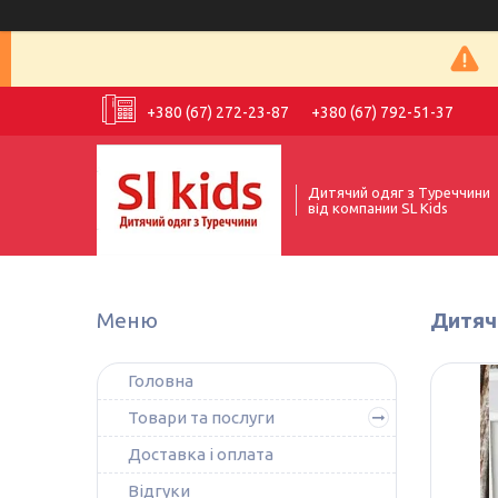
+380 (67) 272-23-87
+380 (67) 792-51-37
Дитячий одяг з Туреччини
від компании SL Kids
Дитячі
Головна
Товари та послуги
Доставка і оплата
Відгуки