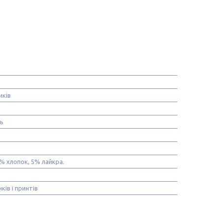
иків
нь
% хлопок, 5% лайкра.
ків і принтів