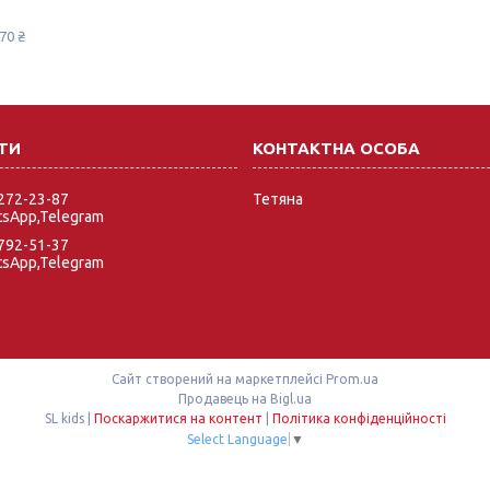
70 ₴
 272-23-87
Тетяна
tsApp,Telegram
 792-51-37
tsApp,Telegram
Сайт створений на маркетплейсі
Prom.ua
Продавець на Bigl.ua
SL kids |
Поскаржитися на контент
|
Політика конфіденційності
Select Language
▼