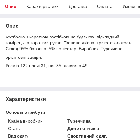
Опис
Характеристики
Доставка
Оплата
Умови п
Опис
Футболка з короткою застібкою на ґудзиках, відкладний
комірець та короткий рукав. Тканина якісна, трикотаж-лакоста.
Склад 95% бавовна, 5% поліестер. Виробник: Туреччина.
орієнтовні заміри:
Розмір 122 плечі 31, пог 35, довжина 49
Характеристики
Основні атрибути
Країна виробник
Туреччина
Стать
Для хлопчиків
Вид одягу
Спортивний одяг,