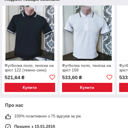
Футболка поло, теніска на
Футболка поло, теніска на
Футб
зріст 122 (темно-синє)
зріст 158
зріс
521,64
533,60
533
₴
₴
Купити
Купити
Про нас
100% позитивних з 75 відгуків за рік
Працює з 15.01.2016