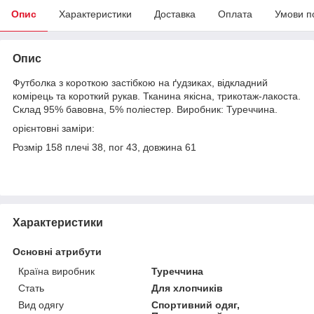
Опис
Характеристики
Доставка
Оплата
Умови п
Опис
Футболка з короткою застібкою на ґудзиках, відкладний
комірець та короткий рукав. Тканина якісна, трикотаж-лакоста.
Склад 95% бавовна, 5% поліестер. Виробник: Туреччина.
орієнтовні заміри:
Розмір 158 плечі 38, пог 43, довжина 61
Характеристики
Основні атрибути
Країна виробник
Туреччина
Стать
Для хлопчиків
Вид одягу
Спортивний одяг,