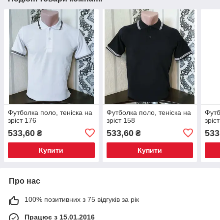
Футболка поло, теніска на
Футболка поло, теніска на
Футб
зріст 176
зріст 158
зріс
533,60
533,60
533
₴
₴
Купити
Купити
Про нас
100% позитивних з 75 відгуків за рік
Працює з 15.01.2016