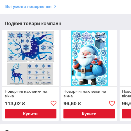
Всі умови повернення
Подібні товари компанії
Новорічні наклейки на
Новорічні наклейки на
Ново
вікна
вікна
вікн
113,02
96,60
96,
₴
₴
Купити
Купити