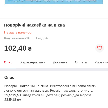
Новорічні наклейки на вікна
Немає в наявності
Код: наклейка16
Роздріб
102,40
₴
Опис
Характеристики
Доставка
Оплата
Умови п
Опис
Новорічні наклейки на вікна. Виготовлені з вінілової плівки,
легко клеяться і знімаються. Розмір пакувального листа
29,5*19,5 Складається з 6 деталей; розмір діда мороза
23,5*18 см