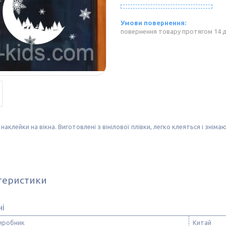
повернення товару протягом 14 
 наклейки на вікна. Виготовлені з вінілової плівки, легко клеяться і знім
теристики
ні
виробник
Китай