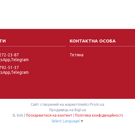
 272-23-87
Тетяна
tsApp,Telegram
 792-51-37
tsApp,Telegram
Сайт створений на маркетплейсі
Prom.ua
Продавець на Bigl.ua
SL kids |
Поскаржитися на контент
|
Політика конфіденційності
Select Language
▼