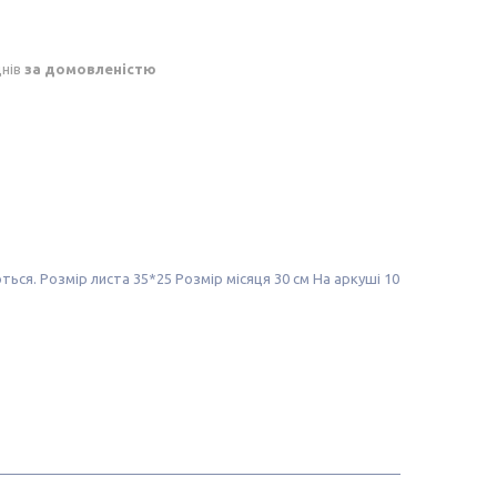
днів
за домовленістю
аються. Розмір листа 35*25 Розмір місяця 30 см На аркуші 10