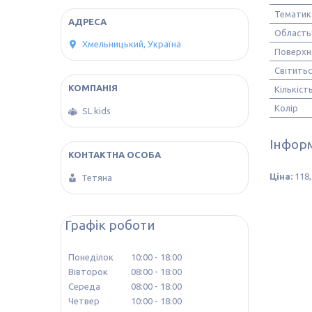
Тематик
Область 
Хмельницький, Україна
Поверхн
Світитьс
Кількіст
Колір
SL kids
Інформ
Ціна:
118,
Тетяна
Графік роботи
Понеділок
10:00
18:00
Вівторок
08:00
18:00
Середа
08:00
18:00
Четвер
10:00
18:00