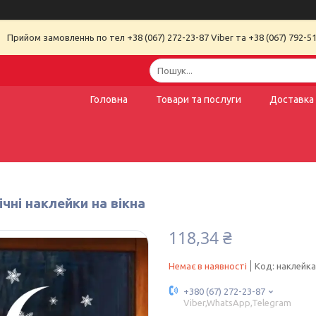
Прийом замовленнь по тел +38 (067) 272-23-87 Viber та +38 (067) 792-51
Головна
Товари та послуги
Доставка 
чні наклейки на вікна
118,34 ₴
Немає в наявності
Код:
наклейка
+380 (67) 272-23-87
Viber,WhatsApp,Telegram