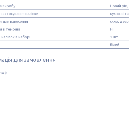
а виробу
Новий рік,
застосування наліпки
кухня, віт
я для нанесення
скло, дзе
я в темряві
Ні
ь наліпок в наборі
1 шт.
Білий
ація для замовлення
34 ₴