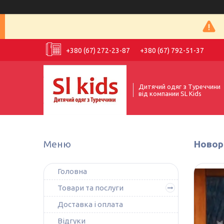
+380 (67) 272-23-87
+380 (67) 792-51-37
Дитячий одяг з Туреччини
від компании SL Kids
Новорі
Головна
Товари та послуги
Доставка і оплата
Відгуки