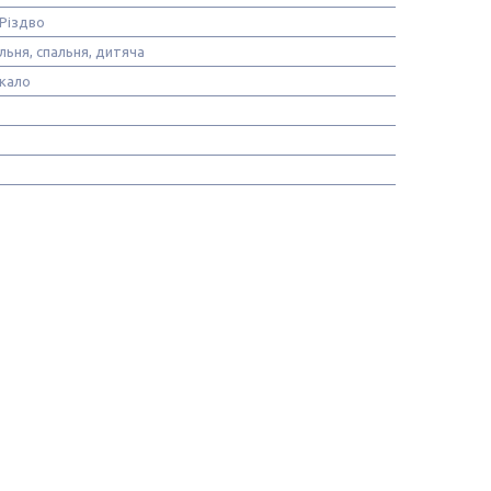
 Різдво
альня, спальня, дитяча
ркало