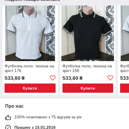
Футболка поло, теніска на
Футболка поло, теніска на
Футб
зріст 176
зріст 158
зріс
533,60
533,60
533
₴
₴
Купити
Купити
Про нас
100% позитивних з 75 відгуків за рік
Працює з 15.01.2016