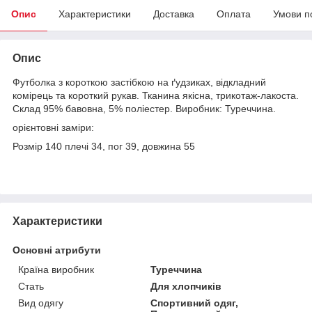
Опис
Характеристики
Доставка
Оплата
Умови п
Опис
Футболка з короткою застібкою на ґудзиках, відкладний
комірець та короткий рукав. Тканина якісна, трикотаж-лакоста.
Склад 95% бавовна, 5% поліестер. Виробник: Туреччина.
орієнтовні заміри:
Розмір 140 плечі 34, пог 39, довжина 55
Характеристики
Основні атрибути
Країна виробник
Туреччина
Стать
Для хлопчиків
Вид одягу
Спортивний одяг,