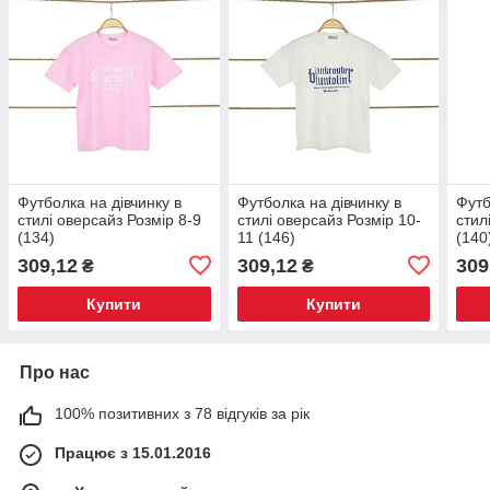
Футболка на дівчинку в
Футболка на дівчинку в
Футб
стилі оверсайз Розмір 8-9
стилі оверсайз Розмір 10-
стил
(134)
11 (146)
(140
309,12
309,12
309
₴
₴
Купити
Купити
Про нас
100% позитивних з 78 відгуків за рік
Працює з 15.01.2016