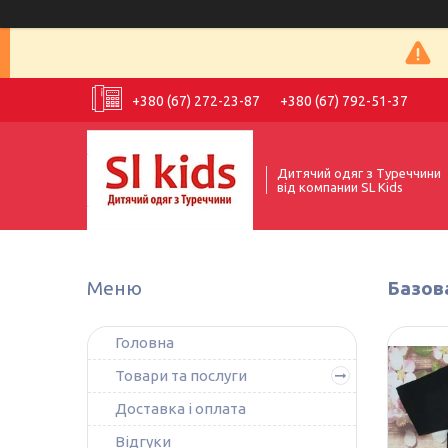
+380 (67) 272-23-87
+380 (67) 792-51-37
Дитячий одяг з Туреччини
від компании SL Kids
Базова
Головна
Товари та послуги
Доставка і оплата
Відгуки