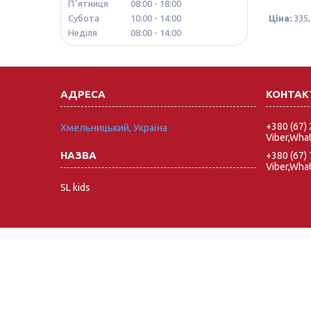
Пʼятниця
08:00
18:00
Субота
10:00
14:00
Ціна:
335,
Неділя
08:00
14:00
+380 (67)
Хмельницький, Україна
Viber,Wha
+380 (67)
Viber,Wha
SL kids