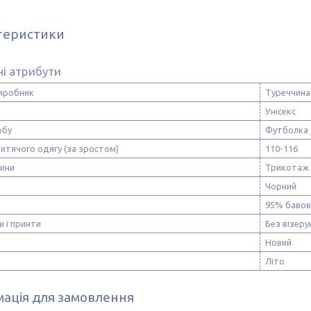
теристики
і атрибути
виробник
Туреччина
Унісекс
обу
Футболка
итячого одягу (за зростом)
110-116
нини
Трикотаж
Чорний
95% бавов
и і принти
Без візерун
Новий
Літо
ація для замовлення