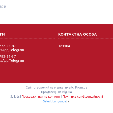
80 ₴
 272-23-87
Тетяна
tsApp,Telegram
 792-51-37
tsApp,Telegram
Сайт створений на маркетплейсі
Prom.ua
Продавець на Bigl.ua
SL kids |
Поскаржитися на контент
|
Політика конфіденційності
Select Language
▼