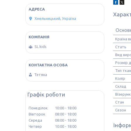
Харак
Хмельницький, Україна
Основн
Країна 
SL kids
Стать
Вид вир
Розмір д
Тип тка
Тетяна
Колір
Склад
Графік роботи
Візерунк
Стан
Понеділок
10:00
18:00
Сезон
Вівторок
08:00
18:00
Середа
08:00
18:00
Інформ
Четвер
10:00
18:00