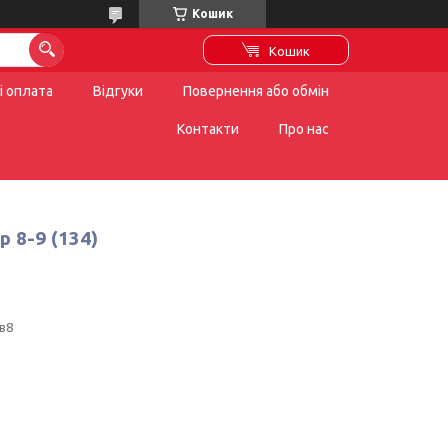
Кошик
Кошик
і оплата
Відгуки
Повернення або обмін
Контакти
Про нас
 8-9 (134)
в8