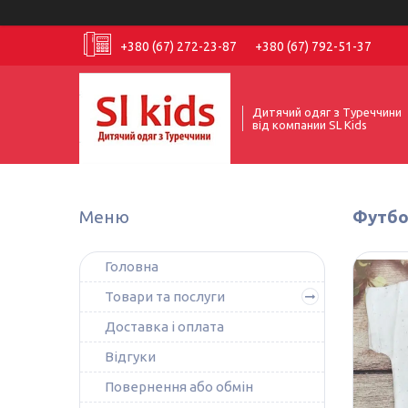
+380 (67) 272-23-87
+380 (67) 792-51-37
Дитячий одяг з Туреччини
від компании SL Kids
Футбол
Головна
Товари та послуги
Доставка і оплата
Відгуки
Повернення або обмін