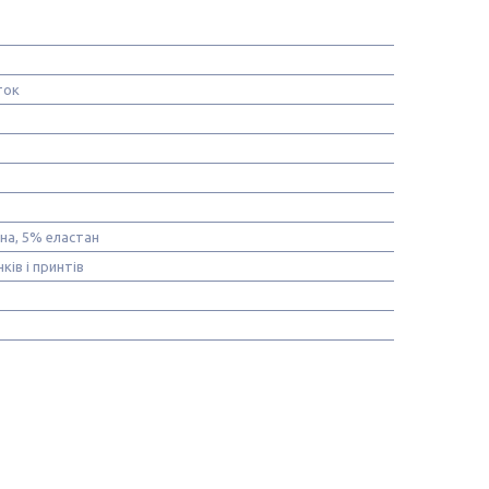
ток
на, 5% еластан
ків і принтів