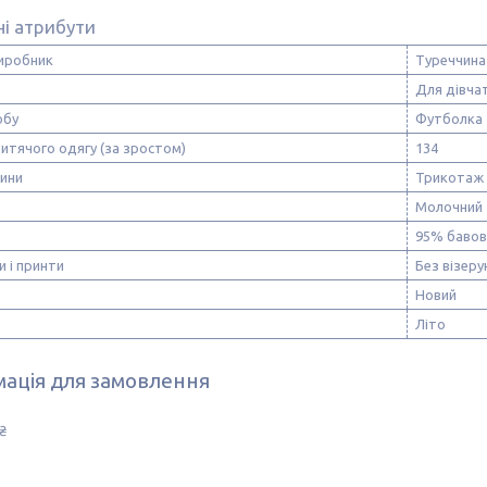
і атрибути
виробник
Туреччина
Для дівча
обу
Футболка
итячого одягу (за зростом)
134
нини
Трикотаж
Молочний
95% бавов
и і принти
Без візерун
Новий
Літо
ація для замовлення
₴