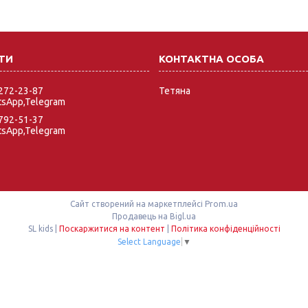
 272-23-87
Тетяна
tsApp,Telegram
 792-51-37
tsApp,Telegram
Сайт створений на маркетплейсі
Prom.ua
Продавець на Bigl.ua
SL kids |
Поскаржитися на контент
|
Політика конфіденційності
Select Language
▼