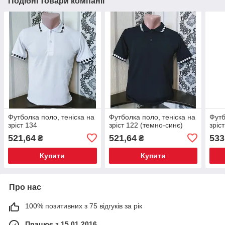
Подібні товари компанії
Футболка поло, теніска на
Футболка поло, теніска на
Футб
зріст 134
зріст 122 (темно-синє)
зріс
521,64
521,64
533
₴
₴
Купити
Купити
Про нас
100% позитивних з 75 відгуків за рік
Працює з 15.01.2016