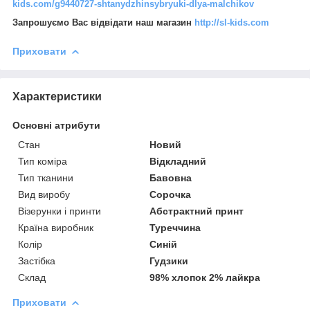
kids.com/g9440727-shtanydzhinsybryuki-dlya-malchikov
Запрошуємо Вас відвідати наш магазин
http://sl-kids.com
Приховати
Характеристики
Основні атрибути
Стан
Новий
Тип коміра
Відкладний
Тип тканини
Бавовна
Вид виробу
Сорочка
Візерунки і принти
Абстрактний принт
Країна виробник
Туреччина
Колір
Синій
Застібка
Гудзики
Склад
98% хлопок 2% лайкра
Приховати