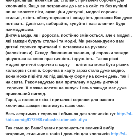
найкрасивіші, найякісніші, стильні, приталені сорочки для
хлопчиків. Якщо ви потрапили до нас на сайт, то без купівлі
ви не зможете піти, адже ціни доступні, моделі сорочок
стильні, якість обслуговування і швидкість доставки Вас дуже
потішать.
Дивіться, вибирайте, купуйте і ваш хлопчик буде
наймоднішим.
Дитяча мода, як і доросла, постійно змінюється, але є моделі,
які завжди будуть стильні та модні. Ми рекомендуємо вам
дитячі сорочки приталені зі вставками на рукавах
(налокітники). Склад: бавовняна тканина, ці сорочки завжди
цінуються за свою практичність і зручність.
Також різні
моделі дитячої сорочки в карту — клітинка може бути різних
кольорів і стилів. Сорочка в карту зараз стала дуже модно,
вона може підійти як під шкільну форму на кожен день, так і
на свята. Рекомендуємо вам приталену модель дитячої
сорочки, її можна носити на випуск і вона завжди має дуже
прикольний вигляд.
Гарні, а головне якісні приталені сорочки для вашого
хлопчика завжди тішитимуть ваше око.
Весь асортимент сорочок і обманок для хлопчиків тут
http://sl-
kids.com/g9172988-rubashki-obmanki-dlya
Так само до Вашої уваги пропонується великий вибір
яскравих, стильних штанів і джинсів для хлопчиків
http://sl-