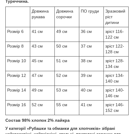
Туреччина.
Довжина
Довжина
ПО груди
Зразковий
рукава
сорочки
ріст
дитини
Розмір 6
41 см
49 см
36 см
зріст 116-
122 см
Розмір 8
43 см
50 см
37 см
зріст 122-
128 см
Розмір 10
45 см
51 см
38 см
зріст 128-
134 см
Розмір 12
47 см
52 см
39 см
зріст 134-
140 см
Розмір 14
49 см
53 см
40 см
зріст 140-
146 см
Розмір 16
52 см
55 см
41 см
зріст 146-
152 см
Состав 98% хлопок 2% лайкра
У категорії «Рубашки та обманки для хлопчиків» зібрані