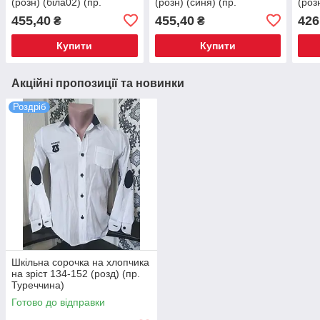
(розн) (біла02) (пр.
(розн) (синя) (пр.
(роз
Туреччина)
Туреччина)
Туре
455,40
455,40
426
₴
₴
Купити
Купити
Акційні пропозиції та новинки
Роздріб
Шкільна сорочка на хлопчика
на зріст 134-152 (розд) (пр.
Туреччина)
Готово до відправки