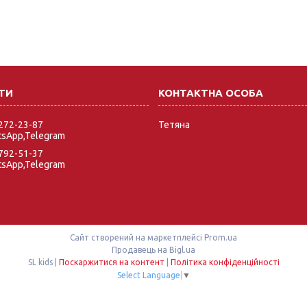
 272-23-87
Тетяна
tsApp,Telegram
 792-51-37
tsApp,Telegram
Сайт створений на маркетплейсі
Prom.ua
Продавець на Bigl.ua
SL kids |
Поскаржитися на контент
|
Політика конфіденційності
Select Language
▼