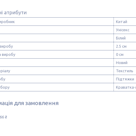
і атрибути
виробник
Китай
Унісекс
Білий
виробу
2.5 см
 виробу
0 см
Новий
ріалу
Текстиль
обу
Підтяжки
абору
Краватка-
ація для замовлення
66 ₴