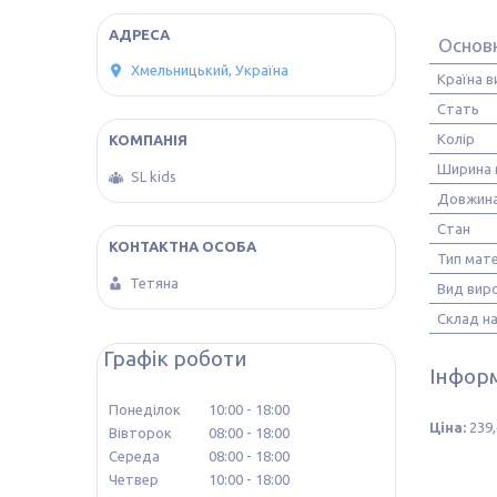
Основн
Хмельницький, Україна
Країна 
Стать
Колір
Ширина 
SL kids
Довжина
Стан
Тип мате
Тетяна
Вид вир
Склад н
Графік роботи
Інформ
Понеділок
10:00
18:00
Ціна:
239,
Вівторок
08:00
18:00
Середа
08:00
18:00
Четвер
10:00
18:00