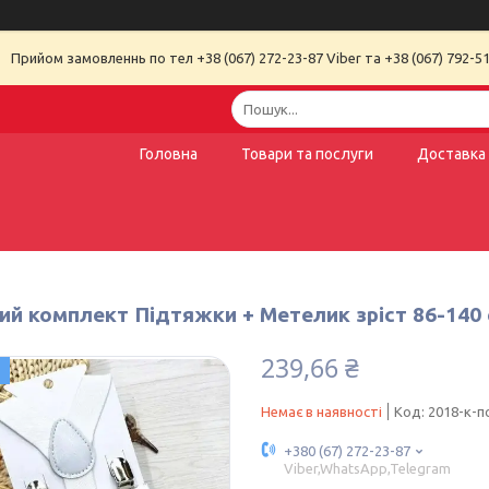
Прийом замовленнь по тел +38 (067) 272-23-87 Viber та +38 (067) 792-51
Головна
Товари та послуги
Доставка 
й комплект Підтяжки + Метелик зріст 86-140 с
239,66 ₴
Немає в наявності
Код:
2018-к-п
+380 (67) 272-23-87
Viber,WhatsApp,Telegram