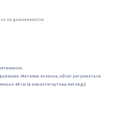
днів
за домовленістю
метеликом.
 довжини. Метелик атласна, обсяг регулюється.
изько 68 см (в нерозтягнутому вигляді)