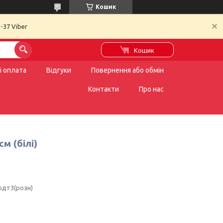
Кошик
-37 Viber
Кошик
і оплата
Відгуки
Повернення або обмін
Контакти
Про нас
м (білі)
одт3(розн)