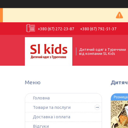
+380 (67) 272-23-87
+380 (67) 792-51-37
Дитячий одяг з Туреччини
від компании SL Kids
Дитячи
Розница
Головна
Товари та послуги
Доставка і оплата
Відгуки