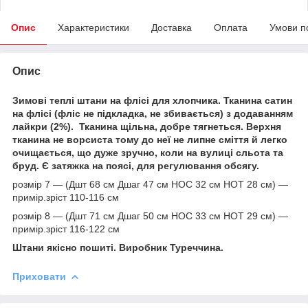
Опис
Характеристики
Доставка
Оплата
Умови п
Опис
Зимові теплі штани на флісі для хлопчика. Тканина сатин
на флісі (фліс не підкладка, не збивається
) з додаванням
лайкри (2%). Тканина щільна, добре тягнеться. Верхня
тканина не ворсиста тому до неї не липне сміття й легко
очищається, що дуже зручно, коли на вулиці сльота та
бруд. Є затяжка на поясі, для регулювання обсягу.
розмір 7 — (Дшт 68 см Дшаг 47 см НОС 32 см НОТ 28 см) —
примір.зріст 110-116 см
розмір 8 — (Дшт 71 см Дшаг 50 см НОС 33 см НОТ 29 см) —
примір.зріст 116-122 см
Штани якісно пошиті. Виробник Туреччина.
Приховати