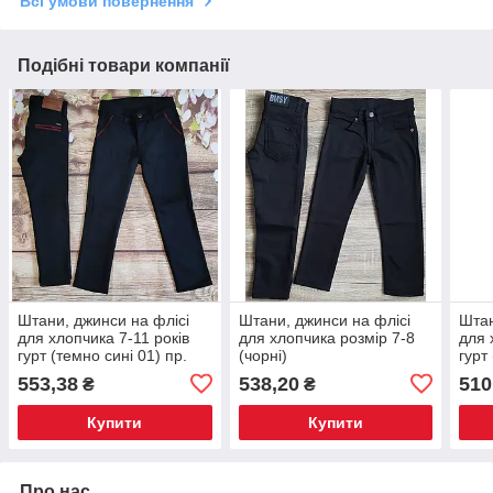
Всі умови повернення
Подібні товари компанії
Штани, джинси на флісі
Штани, джинси на флісі
Штан
для хлопчика 7-11 років
для хлопчика розмір 7-8
для 
гурт (темно сині 01) пр.
(чорні)
гурт
Туреччина
(троян)пр.Туреччина
Туре
553,38
538,20
510
₴
₴
Купити
Купити
Про нас