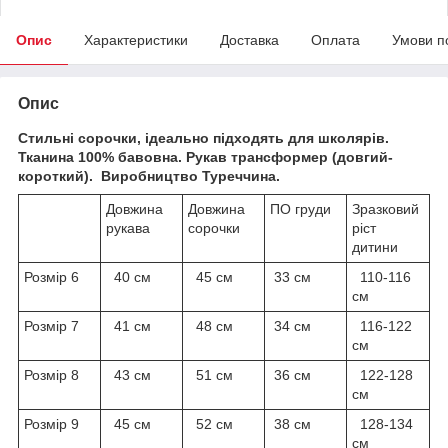
Опис
Характеристики
Доставка
Оплата
Умови п
Опис
Стильні сорочки, ідеально підходять для школярів.
Тканина 100% бавовна. Рукав трансформер (довгий-
короткий). Виробництво Туреччина.
Довжина
Довжина
ПО груди
Зразковий
рукава
сорочки
ріст
дитини
Розмір 6
40 см
45 см
33 см
110-116
см
Розмір 7
41 см
48 см
34 см
116-122
см
Розмір 8
43 см
51 см
36 см
122-128
см
Розмір 9
45 см
52 см
38 см
128-134
см