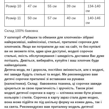
Розмір 10
47 см
55 см
39 см
134-140
см
Розмір 11
50 см
57 см
40 см
140-146
см
Склад 100% бавовна
У категорії «Рубашки та обманки для хлопчиків» зібрані
найкрасивіші, найякісніші, стильні, приталені сорочки для
хлопчиків. Якщо ви потрапили до нас на сайт, то без купівлі
ви не зможете піти, адже ціни доступні, моделі сорочок
стильні, якість обслуговування і швидкість доставки Вас дуже
потішать.
Дивіться, вибирайте, купуйте і ваш хлопчик буде
наймоднішим.
Дитяча мода, як і доросла, постійно змінюється, але є моделі,
які завжди будуть стильні та модні. Ми рекомендуємо вам
дитячі сорочки приталені зі вставками на рукавах
(налокітники). Склад: бавовняна тканина, ці сорочки завжди
цінуються за свою практичність і зручність.
Також різні
моделі дитячої сорочки в карту — клітинка може бути різних
кольорів і стилів. Сорочка в карту зараз стала дуже модно,
вона може підійти як під шкільну форму на кожен день, так і
на свята. Рекомендуємо вам приталену модель дитячої