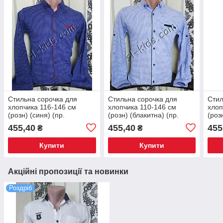
Стильна сорочка для
Стильна сорочка для
Стил
хлопчика 116-146 см
хлопчика 110-146 см
хлоп
(розн) (синя) (пр.
(розн) (блакитна) (пр.
(роз
Туреччина)
Туреччина)
Туре
455,40
455,40
455
₴
₴
Купити
Купити
Акційні пропозиції та новинки
Роздріб