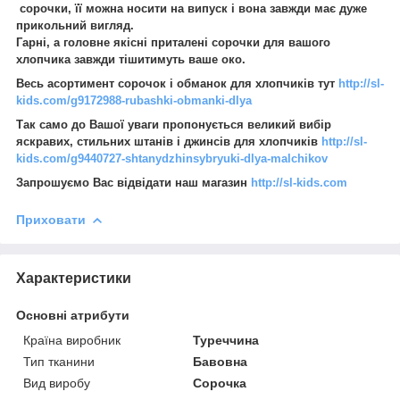
сорочки, її можна носити на випуск і вона завжди має дуже
прикольний вигляд.
Гарні, а головне якісні приталені сорочки для вашого
хлопчика завжди тішитимуть ваше око.
Весь асортимент сорочок і обманок для хлопчиків тут
http://sl-
kids.com/g9172988-rubashki-obmanki-dlya
Так само до Вашої уваги пропонується великий вибір
яскравих, стильних штанів і джинсів для хлопчиків
http://sl-
kids.com/g9440727-shtanydzhinsybryuki-dlya-malchikov
Запрошуємо Вас відвідати наш магазин
http://sl-kids.com
Приховати
Характеристики
Основні атрибути
Країна виробник
Туреччина
Тип тканини
Бавовна
Вид виробу
Сорочка