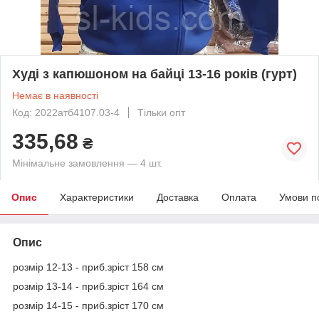
Худі з капюшоном на байці 13-16 років (гурт)
Немає в наявності
Код: 2022атб4107.03-4
Тільки опт
335,68
₴
Мінімальне замовлення — 4 шт.
Опис
Характеристики
Доставка
Оплата
Умови п
Опис
розмір 12-13 - приб.зріст 158 см
розмір 13-14 - приб.зріст 164 см
розмір 14-15 - приб.зріст 170 см